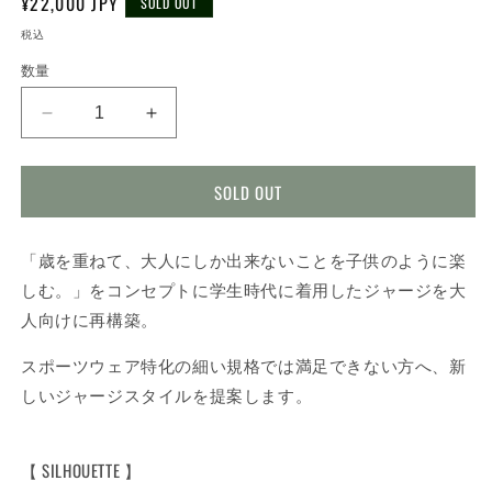
通
¥22,000 JPY
SOLD OUT
常
税込
価
数量
格
R
R
指
指
定
定
SOLD OUT
CLUB
CLUB
/
/
set-
set-
「歳を重ねて、大人にしか出来ないことを子供のように楽
up
up
しむ。」をコンセプトに学生時代に着用したジャージを大
下
下
/
/
人向けに再構築。
BLACK
BLACK
スポーツウェア特化の細い規格では満足できない方へ、新
の
の
数
数
しいジャージスタイルを提案します。
量
量
を
を
【 SILHOUETTE 】
減
増