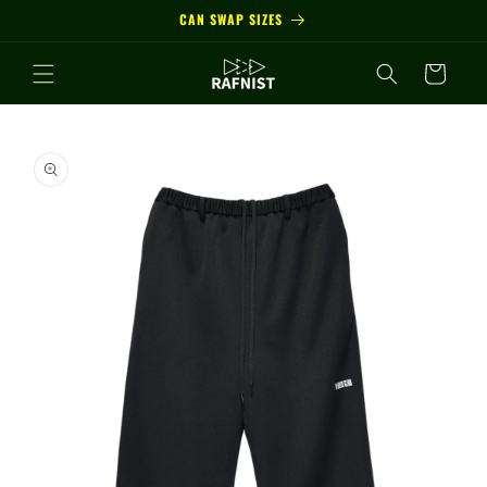
コンテ
CAN SWAP SIZES
ンツに
進む
カ
ー
ト
商品情
報にス
キップ