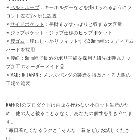
✴︎
ベルトループ
：キーホルダーなどを掛けられるようにフ
ロント左右2ヶ所に設置
✴︎
サイドポケット
：長財布がすっぽりと収まる大容量
✴︎
ジップポケット
：ジップ仕様のヒップポケット
✴︎
腰ゴム
：腰にしっかりフィットする30mm幅のミディアム
ハードを採用
✴︎
腰紐
：8mm幅で長めのポリ平紐を採用 / 紐先は弾丸チッ
プ加工のオーダーメイド品
✴︎
MADE IN JAPAN
：メンズパンツの製造を得意とする大阪の
工場で縫製
RAFNISTのプロダクトは再販を行わない小ロット生産のた
め、他の人と被ることがなく、あなたの個性を引き立てま
す。
“ 毎日着たくなるラクさ ” そんな一着をぜひお試しくださ
い。