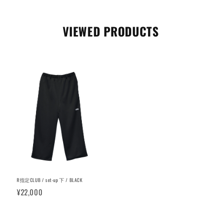
VIEWED PRODUCTS
R指定CLUB / set-up 下 / BLACK
¥22,000