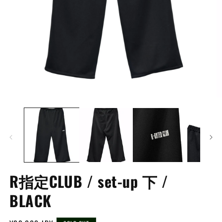
モ
ー
ダ
ル
で
メ
デ
ィ
ア
R指定CLUB / set-up 下 /
(1)
(2
を
BLACK
開
く