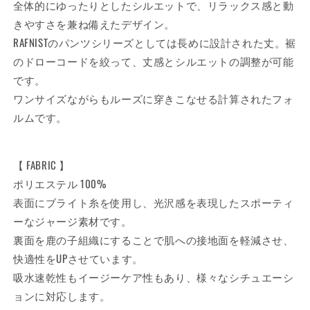
ら
や
全体的にゆったりとしたシルエットで、リラックス感と動
す
す
きやすさを兼ね備えたデザイン。
RAFNISTのパンツシリーズとしては長めに設計された丈。裾
のドローコードを絞って、丈感とシルエットの調整が可能
です。
ワンサイズながらもルーズに
穿きこなせる計算されたフォ
ルムです。
【 FABRIC 】
ポリエステル 100%
表面にブライト糸を使用し、光沢感を表現したスポーティ
ーなジャージ素材です。
裏面を鹿の子組織にすることで肌への接地面を軽減させ、
快適性をUPさせています。
吸水速乾性もイージーケア性もあり、様々なシチュエーシ
ョンに対応します。